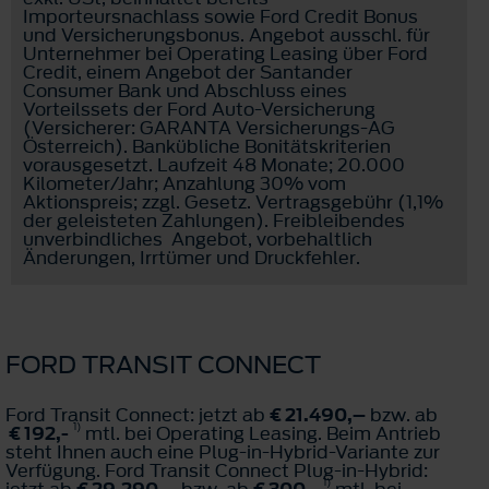
Importeursnachlass sowie Ford Credit Bonus
und Versicherungsbonus. Angebot ausschl. für
Unternehmer bei Operating Leasing über Ford
Credit, einem Angebot der Santander
Consumer Bank und Abschluss eines
Vorteilssets der Ford Auto-Versicherung
(Versicherer: GARANTA Versicherungs-AG
Österreich). Bankübliche Bonitätskriterien
vorausgesetzt. Laufzeit 48 Monate; 20.000
Kilometer/Jahr; Anzahlung 30% vom
Aktionspreis; zzgl. Gesetz. Vertragsgebühr (1,1%
der geleisteten Zahlungen). Freibleibendes
unverbindliches Angebot, vorbehaltlich
Änderungen, Irrtümer und Druckfehler.
FORD TRANSIT CONNECT
Ford Transit Connect: jetzt ab
€ 21.490,–
bzw. ab
1)
€ 192,-
mtl. bei Operating Leasing. Beim Antrieb
steht Ihnen auch eine Plug-in-Hybrid-Variante zur
Verfügung. Ford Transit Connect Plug-in-Hybrid:
1)
jetzt ab
€ 29.290,–
bzw. ab
€ 300,-
mtl. bei