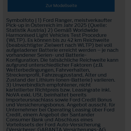
Zur Modellseite
Symbolfoto | 1) Ford Ranger, meistverkaufter
Pick-up in Österreich im Jahr 2025 (Quelle:
Statistik Austria) 2) Gemäß Worldwide
Harmonised Light Vehicles Test Procedure
(WLTP). Es können bis zu 42 km Reichweite
(beabsichtigter Zielwert nach WLTP) bei voll
aufgeladener Batterie erreicht werden – je nach
vorhandener Serien- und Batterie-
Konfiguration. Die tatsächliche Reichweite kann
aufgrund unterschiedlicher Faktoren (z.B.
Wetterbedingungen, Fahrverhalten,
Streckenprofil, Fahrzeugzustand, Alter und
Zustand der Lithium-Ionen-Batterie) variieren.
3) Unverbindlich empfohlener, nicht
kartellierter Richtpreis bzw. Leasingrate inkl.
NoVA exkl. USt, beinhaltet bereits
Importeursnachlass sowie Ford Credit Bonus
und Versicherungsbonus. Angebot ausschl. für
Unternehmer bei Operating Leasing über Ford
Credit, einem Angebot der Santander
Consumer Bank und Abschluss eines
Vorteilssets der Ford Auto-Versicherung
(Versicherer: GARANTA Versicherungs-AG